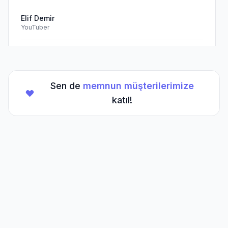
Elif Demir
YouTuber
Doğrulanmış Müşteri
Sen de
memnun müşterilerimize
★
★
★
★
★
(5/5)
katıl!
TikTok hesabım için aldığım hizmet beklentilerimi
aştı. Kesinlikle tavsiye ederim.
Mehmet Kaya
TikTok Creator
Doğrulanmış Müşteri
Sıkça Sorulan
Sorular