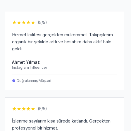
★
★
★
★
★
(5/5)
Hizmet kalitesi gerçekten mükemmel. Takipçilerim
organik bir şekilde arttı ve hesabım daha aktif hale
geldi.
Ahmet Yılmaz
Instagram Influencer
Doğrulanmış Müşteri
★
★
★
★
★
(5/5)
İzlenme sayılarım kısa sürede katlandı. Gerçekten
profesyonel bir hizmet.