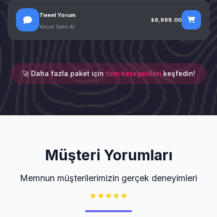
Tweet Yorum
₺9,999.00
Yorum Satın Al
🚀 Daha fazla paket için
tüm kategorileri
keşfedin!
Müşteri Yorumları
Memnun müşterilerimizin gerçek deneyimleri
★
★
★
★
★