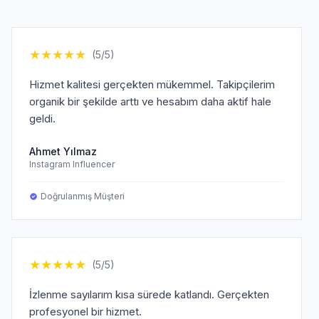
★
★
★
★
★
(5/5)
Hizmet kalitesi gerçekten mükemmel. Takipçilerim
organik bir şekilde arttı ve hesabım daha aktif hale
geldi.
Ahmet Yılmaz
Instagram Influencer
Doğrulanmış Müşteri
★
★
★
★
★
(5/5)
İzlenme sayılarım kısa sürede katlandı. Gerçekten
profesyonel bir hizmet.