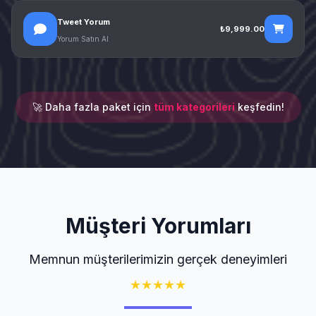
Tweet Yorum
₺9,999.00
Yorum Satın Al
🚀 Daha fazla paket için
tüm kategorileri
keşfedin!
Müşteri Yorumları
Memnun müşterilerimizin gerçek deneyimleri
★
★
★
★
★