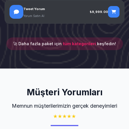
Tweet Yorum
₺9,999.00
Yorum Satın Al
🚀 Daha fazla paket için
tüm kategorileri
keşfedin!
Müşteri Yorumları
Memnun müşterilerimizin gerçek deneyimleri
★
★
★
★
★