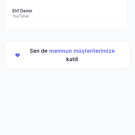
Elif Demir
YouTuber
Doğrulanmış Müşteri
Sen de
memnun müşterilerimize
★
★
★
★
★
(5/5)
katıl!
TikTok hesabım için aldığım hizmet beklentilerimi
aştı. Kesinlikle tavsiye ederim.
Mehmet Kaya
TikTok Creator
Doğrulanmış Müşteri
Sıkça Sorulan
Sorular