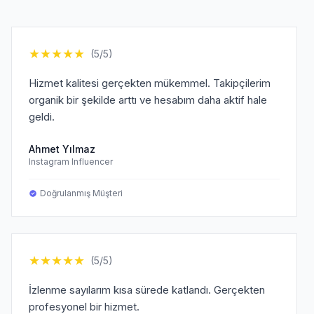
★
★
★
★
★
(5/5)
Hizmet kalitesi gerçekten mükemmel. Takipçilerim
organik bir şekilde arttı ve hesabım daha aktif hale
geldi.
Ahmet Yılmaz
Instagram Influencer
Doğrulanmış Müşteri
★
★
★
★
★
(5/5)
İzlenme sayılarım kısa sürede katlandı. Gerçekten
profesyonel bir hizmet.