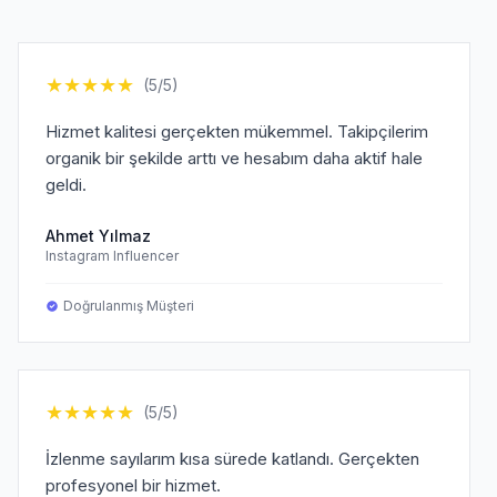
★
★
★
★
★
(5/5)
Hizmet kalitesi gerçekten mükemmel. Takipçilerim
organik bir şekilde arttı ve hesabım daha aktif hale
geldi.
Ahmet Yılmaz
Instagram Influencer
Doğrulanmış Müşteri
★
★
★
★
★
(5/5)
İzlenme sayılarım kısa sürede katlandı. Gerçekten
profesyonel bir hizmet.