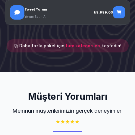
Tweet Yorum
₺9,999.00
Yorum Satın Al
🚀 Daha fazla paket için
tüm kategorileri
keşfedin!
Müşteri Yorumları
Memnun müşterilerimizin gerçek deneyimleri
★
★
★
★
★