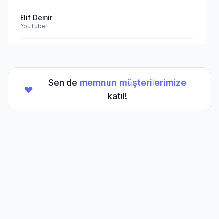
Elif Demir
YouTuber
Doğrulanmış Müşteri
Sen de
memnun müşterilerimize
★
★
★
★
★
(5/5)
katıl!
TikTok hesabım için aldığım hizmet beklentilerimi
aştı. Kesinlikle tavsiye ederim.
Mehmet Kaya
TikTok Creator
Doğrulanmış Müşteri
Sıkça Sorulan
Sorular